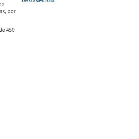
Cunha e Nova Pádua
pe
as, por
de 450