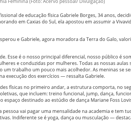
ia Feminina (Foto: Acervo pessoal/ Divulgação)
issional de educação física Gabriele Borges, 34 anos, decidi
rando em Caxias do Sul, ela apostou em assumir a Vivavi
erou e Gabriele, agora moradora da Terra do Galo, valori
. Esse é o nosso principal diferencial, nosso público é s
lheres e conduzidas por mulheres. Todas as nossas aulas 
do um trabalho um pouco mais acolhedor. As meninas se s
a execução dos exercícios — ressalta Gabriele.
ades físicas no primeiro andar, a estrutura comporta, no s
oletivas, que incluem: treino funcional, jump, dança, funcio
 o espaço destinado ao estúdio de dança Mariane Foss Lovi
 a pessoa vai pagar uma mensalidade na academia e tem tu
etivas. Indiferente se é yoga, dança ou musculação — destac