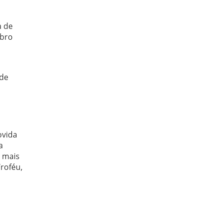
a de
ubro
 de
ovida
a
e mais
roféu,