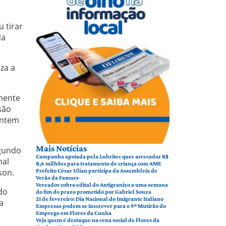
u tirar
da
za a
omente
são
entem
Mais Notícias
egundo
Campanha apoiada pela Lubritec quer arrecadar R$
nal
8,6 milhões para tratamento de criança com AME
son.
Prefeito César Ulian participa da Assembleia de
Verão da Famurs
Vereador cobra edital do Antigranizo a uma semana
do
do fim do prazo prometido por Gabriel Souza
21 de fevereiro: Dia Nacional do Imigrante Italiano
a
Empresas podem se inscrever para o 9º Mutirão do
Emprego em Flores da Cunha
Veja quem é destaque na cena social de Flores da