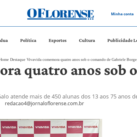
Minha conta
ádua
Política
Esportes
Cultura
Publicidade L
Home
Destaque
Vivavida comemora quatro anos sob o comando de Gabriele Borge
ra quatro anos sob 
alo atende mais de 450 alunas dos 13 aos 75 anos d
redacao4@jornaloflorense.com.br