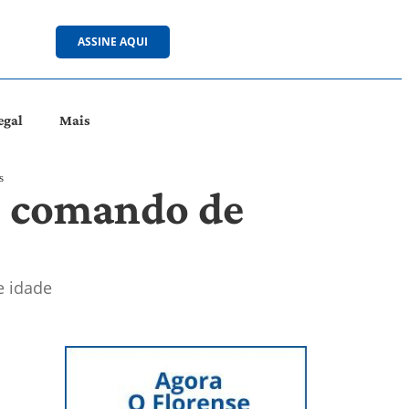
ASSINE AQUI
egal
Mais
s
o comando de
e idade