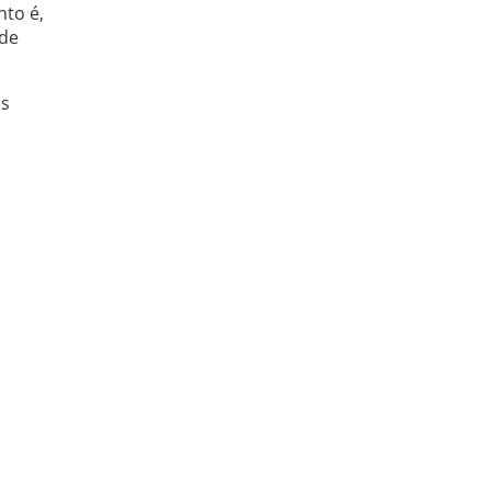
nto é,
 de
as