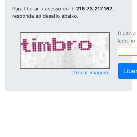
Para liberar o acesso
do IP
216.73.217.167
,
responda ao desafio abaixo.
Digite 
lado no
[trocar imagem]