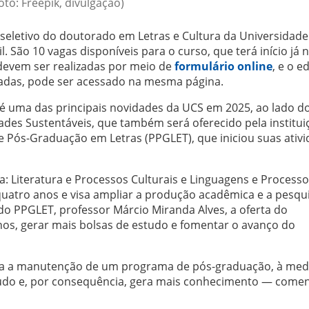
oto: Freepik, divulgação)
 seletivo do doutorado em Letras e Cultura da Universidade
l. São 10 vagas disponíveis para o curso, que terá início já 
 devem ser realizadas por meio de
formulário online
, e o ed
adas, pode ser acessado na mesma página.
 é uma das principais novidades da UCS em 2025, ao lado d
es Sustentáveis, que também será oferecido pela institui
 Pós-Graduação em Letras (PPGLET), que iniciou suas ativ
: Literatura e Processos Culturais e Linguagens e Process
quatro anos e visa ampliar a produção acadêmica e a pesqu
o PPGLET, professor Márcio Miranda Alves, a oferta do
nos, gerar mais bolsas de estudo e fomentar o avanço do
ara a manutenção de um programa de pós-graduação, à med
tudo e, por consequência, gera mais conhecimento — comen