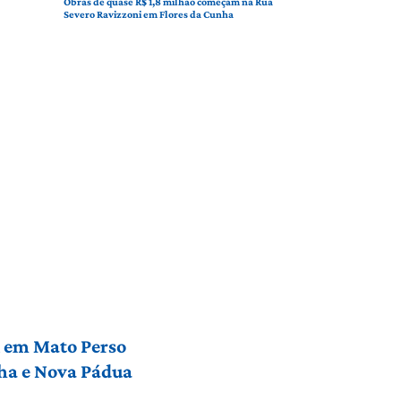
Obras de quase R$ 1,8 milhão começam na Rua
Severo Ravizzoni em Flores da Cunha
l em Mato Perso
nha e Nova Pádua