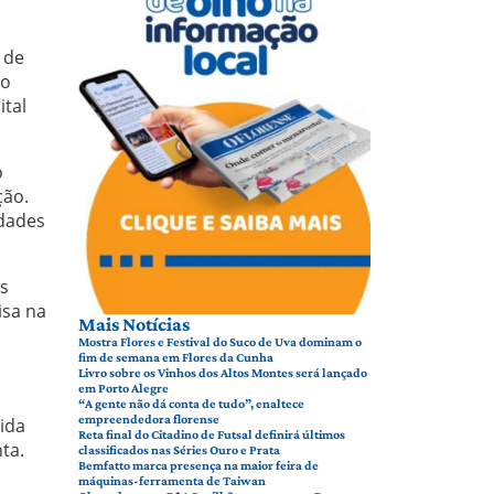
 de
no
ital
o
ção.
idades
os
isa na
Mais Notícias
Mostra Flores e Festival do Suco de Uva dominam o
fim de semana em Flores da Cunha
Livro sobre os Vinhos dos Altos Montes será lançado
em Porto Alegre
“A gente não dá conta de tudo”, enaltece
empreendedora florense
ida
Reta final do Citadino de Futsal definirá últimos
ta.
classificados nas Séries Ouro e Prata
Bemfatto marca presença na maior feira de
máquinas-ferramenta de Taiwan