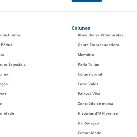
Colunas
es da Cunha
Atualidades Vitivinícolas
 Pádua
Gente Empreendedora
ica
Memória
rnos Especiais
Parla Talian
omia
Coluna Social
ação
Entre Vales
rtes
Palavra Viva
e
Conteúdo de marca
nidade
Histórias d’O Florense
Da Redação
Comunidade