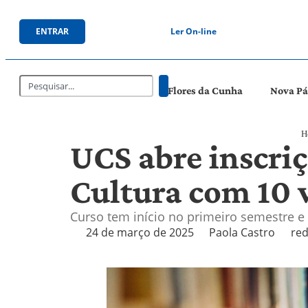
ENTRAR
Ler On-line
Flores da Cunha
Nova P
H
UCS abre inscri
Cultura com 10 
Curso tem início no primeiro semestre 
24 de março de 2025
Paola Castro
red