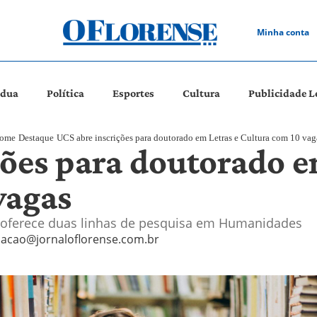
Minha conta
ádua
Política
Esportes
Cultura
Publicidade L
ome
Destaque
UCS abre inscrições para doutorado em Letras e Cultura com 10 vag
ções para doutorado e
vagas
e oferece duas linhas de pesquisa em Humanidades
acao@jornaloflorense.com.br