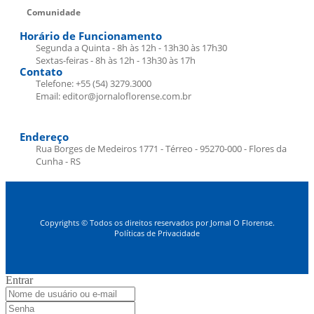
Comunidade
Horário de Funcionamento
Segunda a Quinta - 8h às 12h - 13h30 às 17h30
Sextas-feiras - 8h às 12h - 13h30 às 17h
Contato
Telefone: +55 (54) 3279.3000
Email: editor@jornaloflorense.com.br
Endereço
Rua Borges de Medeiros 1771 - Térreo - 95270-000 - Flores da
Cunha - RS
Copyrights © Todos os direitos reservados por Jornal O Florense.
Políticas de Privacidade
Entrar