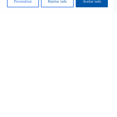
Personalizar
Rejeitar tudo
Aceitar tudo
Sim
Não
Tem certeza de que deseja
cancelar a assinatura?
Sim
Não